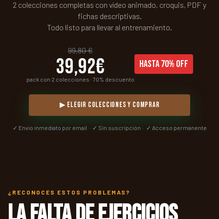
2 colecciones completas con vídeo animado, croquis, PDF y
fichas descriptivas.
Todo listo para llevar al entrenamiento.
99,80 €
39,92€
HASTA 70% OFF
pack con 2 colecciones · 70% descuento
▶ ELEGIR COLECCIONES Y COMPRAR
✓ Envío inmediato por email · ✓ Sin suscripción · ✓ Acceso permanente
¿RECONOCES ESTOS PROBLEMAS?
La falta de ejercicios