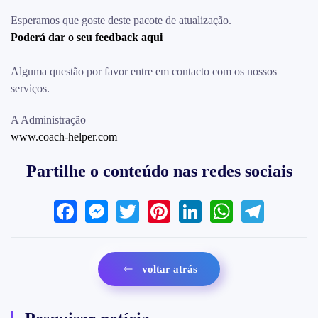
Esperamos que goste deste pacote de atualização.
Poderá dar o seu feedback aqui
Alguma questão por favor entre em contacto com os nossos
serviços.
A Administração
www.coach-helper.com
Partilhe o conteúdo nas redes sociais
Facebook
Messenger
Twitter
Pinterest
LinkedIn
WhatsAp
Teleg
voltar atrás