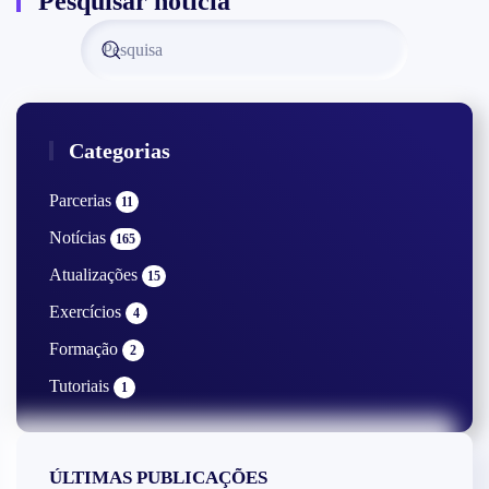
Pesquisar notícia
Categorias
Parcerias
11
Notícias
165
Atualizações
15
Exercícios
4
Formação
2
Tutoriais
1
ÚLTIMAS PUBLICAÇÕES