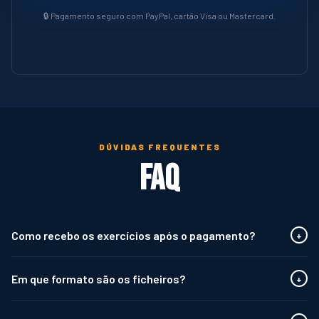
🔒 Pagamento seguro com PayPal, cartão Visa ou Mastercard.
DÚVIDAS FREQUENTES
FAQ
Como recebo os exercícios após o pagamento?
+
Após confirmação do pagamento via Paypal, receberá um email
Em que formato são os ficheiros?
+
com o link de download das suas coleções. Se efetuar o pagamento
por MBWAY ou TRANSFERÊNCIA, deverá enviar o comprovativo de
Os exercícios estão disponíveis em PDF (fichas completas para
pagamento para o email
webmaster@coach-helper.com
ou