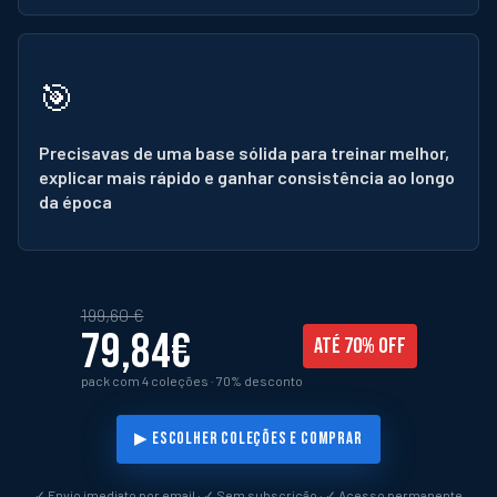
🎯
Precisavas de uma base sólida para treinar melhor,
explicar mais rápido e ganhar consistência ao longo
da época
199,60 €
79,84€
ATÉ 70% OFF
pack com 4 coleções · 70% desconto
▶ ESCOLHER COLEÇÕES E COMPRAR
✓ Envio imediato por email · ✓ Sem subscrição · ✓ Acesso permanente