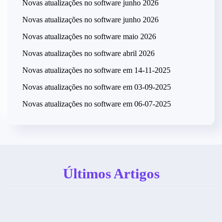
Novas atualizações no software junho 2026
Novas atualizações no software junho 2026
Novas atualizações no software maio 2026
Novas atualizações no software abril 2026
Novas atualizações no software em 14-11-2025
Centro
Novas atualizações no software em 03-09-2025
de
Novas atualizações no software em 06-07-2025
Torre
Convívio
Laranja
e
Futsal
Recreio
Clube
do
01
Telheiro
Últimos Artigos
agosto
2026
30
julho
2026