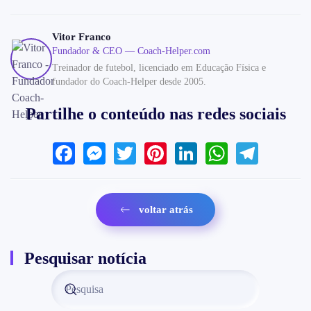
Vitor Franco
Fundador & CEO — Coach-Helper.com
Treinador de futebol, licenciado em Educação Física e
fundador do Coach-Helper desde 2005.
Partilhe o conteúdo nas redes sociais
Facebook
Messenger
Twitter
Pinterest
LinkedIn
WhatsAp
Teleg
voltar atrás
Pesquisar notícia