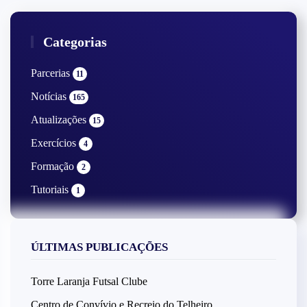
Categorias
Parcerias
11
Notícias
165
Atualizações
15
Exercícios
4
Formação
2
Tutoriais
1
ÚLTIMAS PUBLICAÇÕES
Torre Laranja Futsal Clube
Centro de Convívio e Recreio do Telheiro